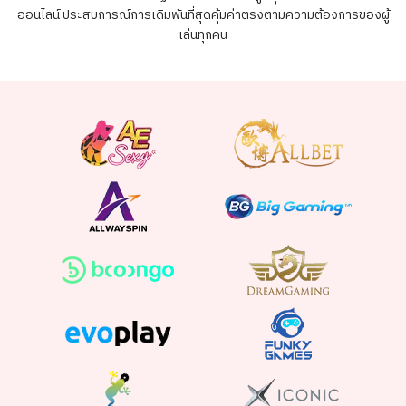
ออนไลน์ ประสบการณ์การเดิมพันที่สุดคุ้มค่าตรงตามความต้องการของผู้
เล่นทุกคน