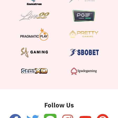
Follow Us