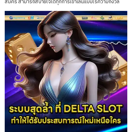
สมัคร สามารถสบายใจได้ทุกการเข้าเล่นแบบไร้ความกังวล