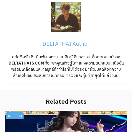
DELTATHAI Author
สวัสดีครับนักเดิมพันทุกท่าน! ผมคือผู้เชี่ยวชาญสล็อตออนไลน์จาก
DELTATHAIS.COM
ที่จะพาคุณก้าวสู่โลกแห่งความสนุกแบบเหนือชั้น
พร้อมเคล็ดลับและกลยุทธ์ทำกำไรที่ใช้ได้จริง มาร่วมปลดล็อกความ
สำเร็จไปกับประสบการณ์ที่ครบเครื่องและคุ้มค่าที่สุดได้แล้ววันนี้!
Related Posts
บทความ