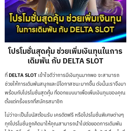
โปรโมชั่นสุดคุ้ม ช่วยเพิ่มเงินทุนในการ
เดิมพัน กับ DELTA SLOT
ที่
DELTA SLOT
เข้าใจดีว่าการมีเงินทุนมากพอ จะสามารถ
ช่วยให้การเดิมพันสนุกและมีโอกาสชนะมากขึ้น ดังนั้นเราจึงมา
พร้อมกับโปรโมชั่นสุดคุ้ม ที่ออกแบบมาเพื่อเพิ่มเงินทุนของคุณ
ตั้งแต่ครั้งแรกที่สมัครสมาชิก
ไม่ว่าจะเป็นโบนัสต้อนรับ เครดิตฟรี หรือโปรโมชั่นพิเศษต่างๆ
ทุกโปรโมชั่นถูกคิดมาให้คุณสามารถนำไปต่อยอดการเดิมพัน