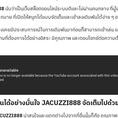
88
นับว่าเป็นเว็บสล็อตออนไลน์ระบบดีและไม่ผ่านคนกลาง ที่ผู้
มาย ที่เปิดให้สนุกได้แบบจัดเต็มและเข้าลงเดิมพันได้ง่าย ๆ
้องเคยมีประสบการณ์ในการเดิมพันมาก่อนก็สามารถเข้าเล่น แ
มที่ต้องการได้อย่างอิสระ มีคุณภาพ และตอบโจทย์ต่อความต
ันได้อย่างมั่นใจ JACUZZI888 จัดเต็มไปด้ว
CUZZI888
น่าสนใจและแตกต่างไปจากที่อื่นนั้นก็คือ คุณภาพข