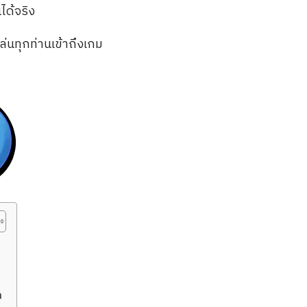
นได้จริง
ู้เล่นทุกท่านเข้าถึงเกม
ก