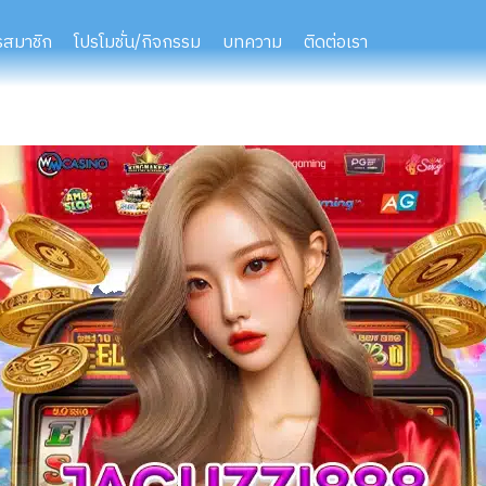
รสมาชิก
โปรโมชั่น/กิจกรรม
บทความ
ติดต่อเรา
arch
r: