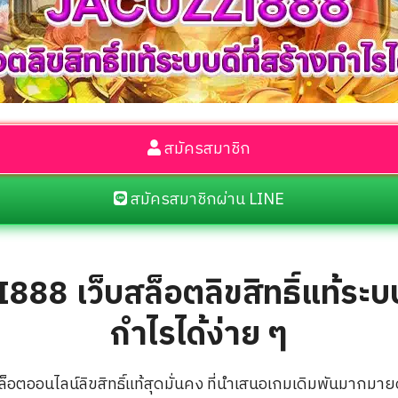
สมัครสมาชิก
สมัครสมาชิกผ่าน LINE
88 เว็บสล็อตลิขสิทธิ์แท้ระบบด
กำไรได้ง่าย ๆ
สล็อตออนไลน์ลิขสิทธิ์แท้สุดมั่นคง ที่นำเสนอเกมเดิมพันมากม