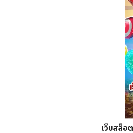
เว็บสล็อ