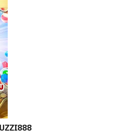
ACUZZI888