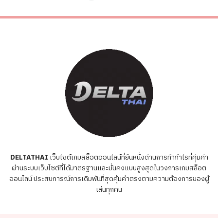
DELTATHAI
เว็บไซต์เกมสล็อตออนไลน์ที่ยืนหนึ่งด้านการทำกำไรที่คุ้มค่า
ผ่านระบบเว็บไซต์ที่ได้มาตรฐานและมั่นคงแบบสูงสุดในวงการเกมสล็อต
ออนไลน์ ประสบการณ์การเดิมพันที่สุดคุ้มค่าตรงตามความต้องการของผู้
เล่นทุกคน