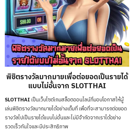
พิชิตรางวัลมากมายเพื่อต่อยอดเป็นรายได้
แบบไม่อั้นจาก SLOTTHAI
SLOTTHAI
เป็นเว็บไซต์เกมสล็อตออนไลน์ที่มอบโอกาสให้ผู้
เล่นพิชิตรางวัลมากมายได้อย่างเต็มที่ เพื่อที่จะสามารถต่อยอด
รางวัลไปเป็นรายได้แบบไม่อั้นและไม่มีจำกัดจากเราได้อย่าง
รวดเร็วทันใจและมีประสิทธิภาพ