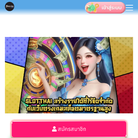
Search
for:
Skip
to
content
สมัครสมาชิก