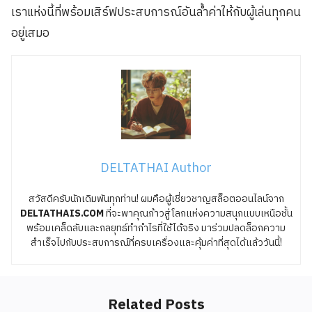
เราแห่งนี้ที่พร้อมเสิร์ฟประสบการณ์อันล้ำค่าให้กับผู้เล่นทุกคน
อยู่เสมอ
DELTATHAI Author
สวัสดีครับนักเดิมพันทุกท่าน! ผมคือผู้เชี่ยวชาญสล็อตออนไลน์จาก
DELTATHAIS.COM
ที่จะพาคุณก้าวสู่โลกแห่งความสนุกแบบเหนือชั้น
พร้อมเคล็ดลับและกลยุทธ์ทำกำไรที่ใช้ได้จริง มาร่วมปลดล็อกความ
สำเร็จไปกับประสบการณ์ที่ครบเครื่องและคุ้มค่าที่สุดได้แล้ววันนี้!
Related Posts