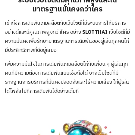
ระบบเว็บไซต์ดีมีคุณภาพสูงและได้
มาตรฐานมั่นคงกว่าใคร
เข้าถึงการเดิมพันเกมสล็อตกับเว็บไซต์ที่มีระบบการให้บริการ
อย่างดีและมีคุณภาพสูงกว่าใคร อย่าง
SLOTTHAI
เว็บไซต์ที่มี
ความมั่นคงเพื่อรักษามาตรฐานการเดิมพันของผู้เล่นทุกคนให้
มีประสิทธิภาพที่ดีอยู่เสมอ
เพิ่มความมั่นใจในการเดิมพันเกมสล็อตให้กับเพื่อน ๆ ผู้เล่นทุก
คนที่มีความต้องการเดิมพันแบบเชื่อถือได้ จากเว็บไซต์ที่มี
รากฐานการบริการที่มั่นคงปลอดภัยและไร้ความเสี่ยง ให้ผู้เล่น
ได้โฟกัสไปที่การเดิมพันได้อย่างเต็มที่