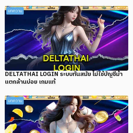
บทความ
DELTATHAI LOGIN ระบบทันสมัย ไม่ใช้บัญชีม้า
แตกล้านบ่อย เกมแท้
บทความ