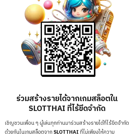
ร่วมสร้างรายได้จากเกมสล็อตใน
SLOTTHAI ที่ไร้ขีดจำกัด
เชิญชวนเพื่อน ๆ ผู้เล่นทุกท่านมาร่วมสร้างรายได้ที่ไร้ขีดจำกัด
ด้วยกันในเกมสล็อตจาก
SLOTTHAI
ที่ไม่เพียงให้ความ