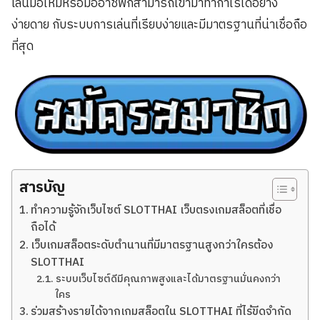
เล่นมือใหม่หรือมืออาชีพก็สามารถเข้ามาทำกำไรได้อย่าง
ง่ายดาย กับระบบการเล่นที่เรียบง่ายและมีมาตรฐานที่น่าเชื่อถือ
ที่สุด
สารบัญ
ทำความรู้จักเว็บไซต์ SLOTTHAI เว็บตรงเกมสล็อตที่เชื่อ
ถือได้
เว็บเกมสล็อตระดับตำนานที่มีมาตรฐานสูงกว่าใครต้อง
SLOTTHAI
ระบบเว็บไซต์ดีมีคุณภาพสูงและได้มาตรฐานมั่นคงกว่า
ใคร
ร่วมสร้างรายได้จากเกมสล็อตใน SLOTTHAI ที่ไร้ขีดจำกัด